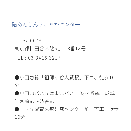
砧あんしんすこやかセンター
〒157-0073
東京都世田谷区砧5丁目8番18号
TEL : 03-3416-3217
●小田急線「祖師ヶ谷大蔵駅」下車、徒歩10
分
●小田急バス又は東急バス 渋24系統 成城
学園前駅～渋谷駅
●「国立成育医療研究センター前」下車、徒歩
10分